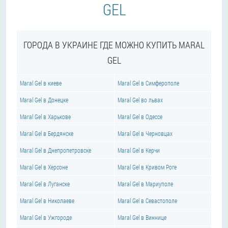
GEL
ГОРОДА В УКРАИНЕ ГДЕ МОЖНО КУПИТЬ MARAL
GEL
Maral Gel в киеве
Maral Gel в Симферополе
Maral Gel в Донецке
Maral Gel во львах
Maral Gel в Харькове
Maral Gel в Одессе
Maral Gel в Бердянске
Maral Gel в Черновцах
Maral Gel в Днепропетровске
Maral Gel в Керчи
Maral Gel в Херсоне
Maral Gel в Кривом Роге
Maral Gel в Луганске
Maral Gel в Мариуполе
Maral Gel в Николаеве
Maral Gel в Севастополе
Maral Gel в Ужгороде
Maral Gel в Виннице