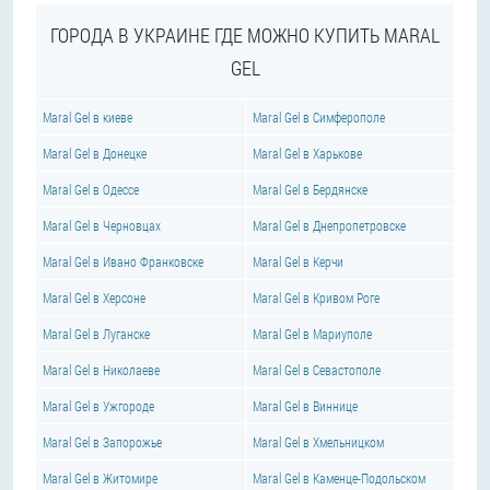
ГОРОДА В УКРАИНЕ ГДЕ МОЖНО КУПИТЬ MARAL
GEL
Maral Gel в киеве
Maral Gel в Симферополе
Maral Gel в Донецке
Maral Gel в Харькове
Maral Gel в Одессе
Maral Gel в Бердянске
Maral Gel в Черновцах
Maral Gel в Днепропетровске
Maral Gel в Ивано Франковске
Maral Gel в Керчи
Maral Gel в Херсоне
Maral Gel в Кривом Роге
Maral Gel в Луганске
Maral Gel в Мариуполе
Maral Gel в Николаеве
Maral Gel в Севастополе
Maral Gel в Ужгороде
Maral Gel в Виннице
Maral Gel в Запорожье
Maral Gel в Хмельницком
Maral Gel в Житомире
Maral Gel в Каменце-Подольском